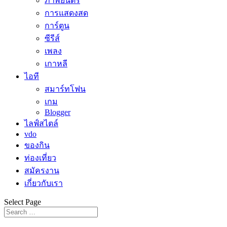
ภาพยนตร์
การแสดงสด
การ์ตูน
ซีรีส์
เพลง
เกาหลี
ไอที
สมาร์ทโฟน
เกม
Blogger
ไลฟ์สไตล์
vdo
ของกิน
ท่องเที่ยว
สมัครงาน
เกี่ยวกับเรา
Select Page