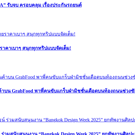
” รับจบ ครอบคลุม เรื่องประกันรถยนต์
ยราคาเบาๆ สนุกทุกทริปแบบจัดเต็ม!
ค้าบน GrabFood พาพี่คนขับแกร็บฝ่ามิชชั่นเดือดบนท้องถนนช่วง
์ ร่วมสนับสนุนงาน “Bangkok Design Week 2025” ยกทัพงานศิลปะ