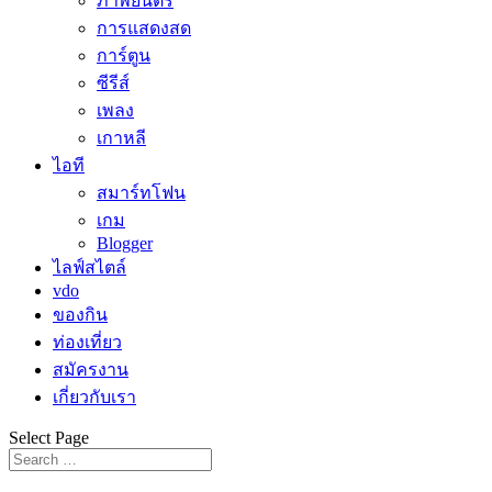
ภาพยนตร์
การแสดงสด
การ์ตูน
ซีรีส์
เพลง
เกาหลี
ไอที
สมาร์ทโฟน
เกม
Blogger
ไลฟ์สไตล์
vdo
ของกิน
ท่องเที่ยว
สมัครงาน
เกี่ยวกับเรา
Select Page