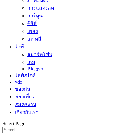
ภาพยนตร์
การแสดงสด
การ์ตูน
ซีรีส์
เพลง
เกาหลี
ไอที
สมาร์ทโฟน
เกม
Blogger
ไลฟ์สไตล์
vdo
ของกิน
ท่องเที่ยว
สมัครงาน
เกี่ยวกับเรา
Select Page