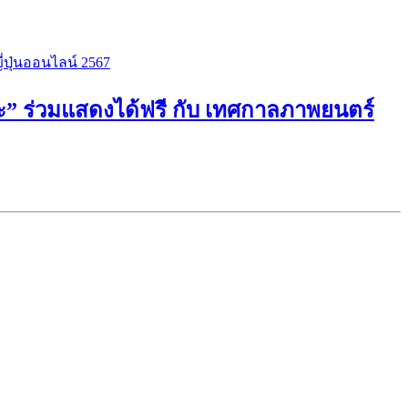
โกะ” ร่วมแสดงได้ฟรี กับ เทศกาลภาพยนตร์