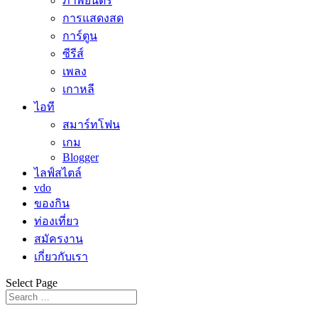
ภาพยนตร์
การแสดงสด
การ์ตูน
ซีรีส์
เพลง
เกาหลี
ไอที
สมาร์ทโฟน
เกม
Blogger
ไลฟ์สไตล์
vdo
ของกิน
ท่องเที่ยว
สมัครงาน
เกี่ยวกับเรา
Select Page