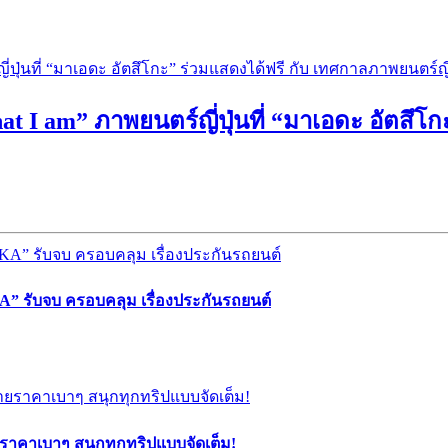
hat I am” ภาพยนตร์ญี่ปุ่นที่ “มาเอดะ อัตสึ
” รับจบ ครอบคลุม เรื่องประกันรถยนต์
ยราคาเบาๆ สนุกทุกทริปแบบจัดเต็ม!