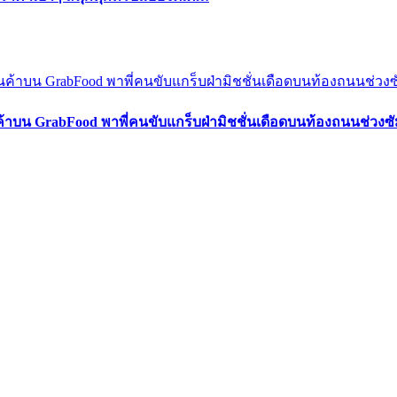
ค้าบน GrabFood พาพี่คนขับแกร็บฝ่ามิชชั่นเดือดบนท้องถนนช่วง