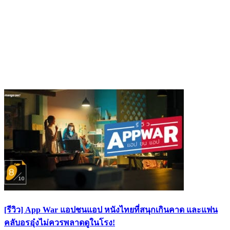
[รีวิว] App War แอปชนแอป หนังไทยที่สนุกเกินคาด และแฟน
คลับอรอุ๋งไม่ควรพลาดดูในโรง!