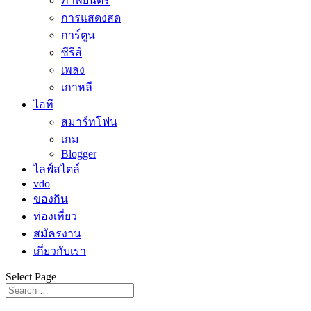
ภาพยนตร์
การแสดงสด
การ์ตูน
ซีรีส์
เพลง
เกาหลี
ไอที
สมาร์ทโฟน
เกม
Blogger
ไลฟ์สไตล์
vdo
ของกิน
ท่องเที่ยว
สมัครงาน
เกี่ยวกับเรา
Select Page