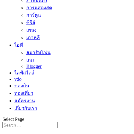
ภาพยนตร์
การแสดงสด
การ์ตูน
ซีรีส์
เพลง
เกาหลี
ไอที
สมาร์ทโฟน
เกม
Blogger
ไลฟ์สไตล์
vdo
ของกิน
ท่องเที่ยว
สมัครงาน
เกี่ยวกับเรา
Select Page