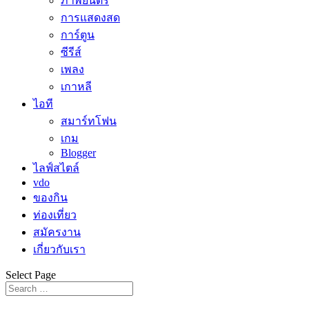
ภาพยนตร์
การแสดงสด
การ์ตูน
ซีรีส์
เพลง
เกาหลี
ไอที
สมาร์ทโฟน
เกม
Blogger
ไลฟ์สไตล์
vdo
ของกิน
ท่องเที่ยว
สมัครงาน
เกี่ยวกับเรา
Select Page