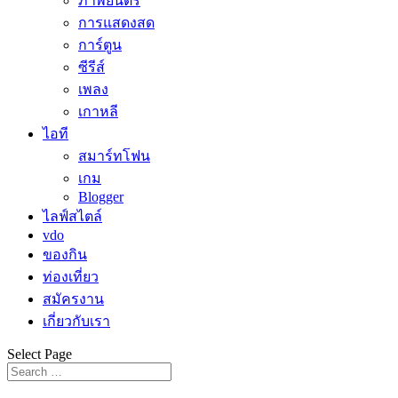
ภาพยนตร์
การแสดงสด
การ์ตูน
ซีรีส์
เพลง
เกาหลี
ไอที
สมาร์ทโฟน
เกม
Blogger
ไลฟ์สไตล์
vdo
ของกิน
ท่องเที่ยว
สมัครงาน
เกี่ยวกับเรา
Select Page