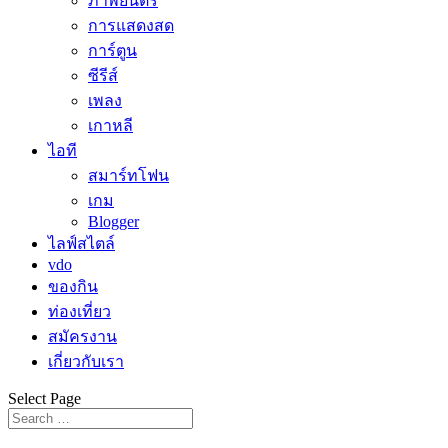
ภาพยนตร์
การแสดงสด
การ์ตูน
ซีรีส์
เพลง
เกาหลี
ไอที
สมาร์ทโฟน
เกม
Blogger
ไลฟ์สไตล์
vdo
ของกิน
ท่องเที่ยว
สมัครงาน
เกี่ยวกับเรา
Select Page