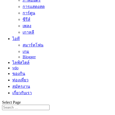
ภาพยนตร์
การแสดงสด
การ์ตูน
ซีรีส์
เพลง
เกาหลี
ไอที
สมาร์ทโฟน
เกม
Blogger
ไลฟ์สไตล์
vdo
ของกิน
ท่องเที่ยว
สมัครงาน
เกี่ยวกับเรา
Select Page