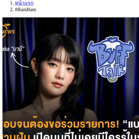
หน้าแรก
#BamBam