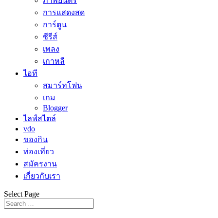
ภาพยนตร์
การแสดงสด
การ์ตูน
ซีรีส์
เพลง
เกาหลี
ไอที
สมาร์ทโฟน
เกม
Blogger
ไลฟ์สไตล์
vdo
ของกิน
ท่องเที่ยว
สมัครงาน
เกี่ยวกับเรา
Select Page