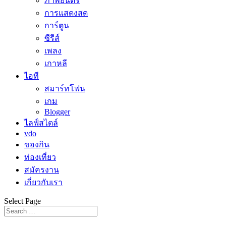
ภาพยนตร์
การแสดงสด
การ์ตูน
ซีรีส์
เพลง
เกาหลี
ไอที
สมาร์ทโฟน
เกม
Blogger
ไลฟ์สไตล์
vdo
ของกิน
ท่องเที่ยว
สมัครงาน
เกี่ยวกับเรา
Select Page