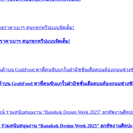
ยราคาเบาๆ สนุกทุกทริปแบบจัดเต็ม!
ค้าบน GrabFood พาพี่คนขับแกร็บฝ่ามิชชั่นเดือดบนท้องถนนช่วง
์ ร่วมสนับสนุนงาน “Bangkok Design Week 2025” ยกทัพงานศิลปะ