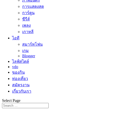
ภาพยนตร์
การแสดงสด
การ์ตูน
ซีรีส์
เพลง
เกาหลี
ไอที
สมาร์ทโฟน
เกม
Blogger
ไลฟ์สไตล์
vdo
ของกิน
ท่องเที่ยว
สมัครงาน
เกี่ยวกับเรา
Select Page