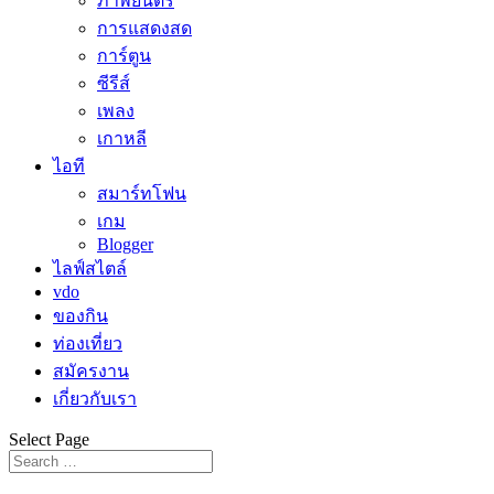
ภาพยนตร์
การแสดงสด
การ์ตูน
ซีรีส์
เพลง
เกาหลี
ไอที
สมาร์ทโฟน
เกม
Blogger
ไลฟ์สไตล์
vdo
ของกิน
ท่องเที่ยว
สมัครงาน
เกี่ยวกับเรา
Select Page