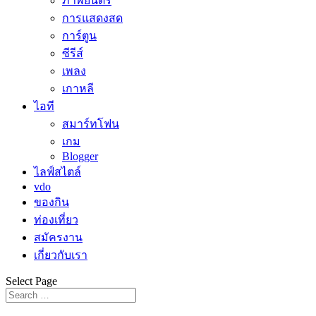
ภาพยนตร์
การแสดงสด
การ์ตูน
ซีรีส์
เพลง
เกาหลี
ไอที
สมาร์ทโฟน
เกม
Blogger
ไลฟ์สไตล์
vdo
ของกิน
ท่องเที่ยว
สมัครงาน
เกี่ยวกับเรา
Select Page