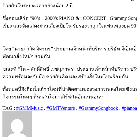
ด้วยกันในระยะเวลาอย่างน้อย 2 ปี
ซึ่งคอนเสิร์ต “90’s – 2000’s PIANO & i CONCERT : Grammy Son
เรียง และจัดแสดงผ่านเสียงเปียโน รับรองว่าถูกใจแฟนเพลงยุค 90’s
โดย “นายภาวิต จิตรกร” ประธานเจ้าหน้าที่บริหาร บริษัท จีเอ็มเอ็
พัฒนาสิ่งใหม่ๆ ร่วมกัน
ขณะที่ “โต๋ – ศักดิ์สิทธิ์ เวชสุภาพร” ประธานเจ้าหน้าที่บริหาร บริ
ความพร้อมจะจับมือ ช่วยกันคิด และสร้างสิ่งใหม่ไปพร้อมกัน
ทั้งหมดนี้จึงถือเป็นก้าวใหม่ที่น่าติดตามของวงการเพลงไทย ซึ่ง
กิจกรรมใหม่ๆ ที่น่าสนใจมาเสิร์ฟกันอีกแน่นอน
~
TAG :
#GMMMusic
,
#GMTVenture
,
#GrammySongbook
,
#pianoa