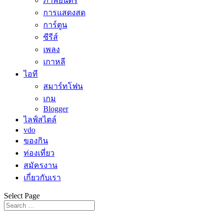
ภาพยนตร์
การแสดงสด
การ์ตูน
ซีรีส์
เพลง
เกาหลี
ไอที
สมาร์ทโฟน
เกม
Blogger
ไลฟ์สไตล์
vdo
ของกิน
ท่องเที่ยว
สมัครงาน
เกี่ยวกับเรา
Select Page