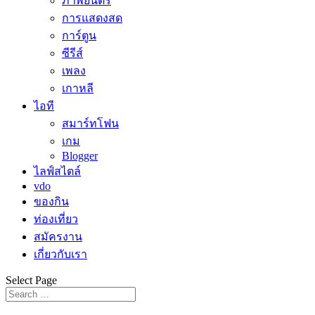
ภาพยนตร์
การแสดงสด
การ์ตูน
ซีรีส์
เพลง
เกาหลี
ไอที
สมาร์ทโฟน
เกม
Blogger
ไลฟ์สไตล์
vdo
ของกิน
ท่องเที่ยว
สมัครงาน
เกี่ยวกับเรา
Select Page