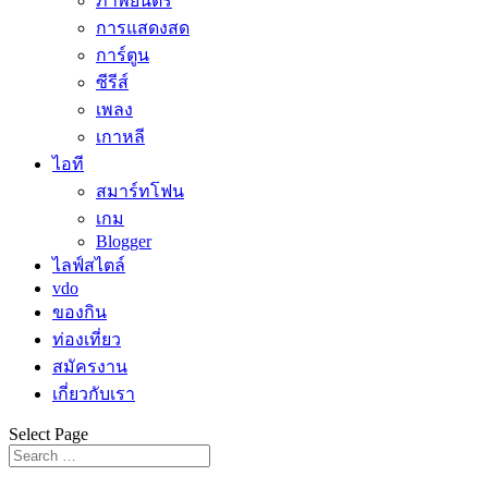
ภาพยนตร์
การแสดงสด
การ์ตูน
ซีรีส์
เพลง
เกาหลี
ไอที
สมาร์ทโฟน
เกม
Blogger
ไลฟ์สไตล์
vdo
ของกิน
ท่องเที่ยว
สมัครงาน
เกี่ยวกับเรา
Select Page