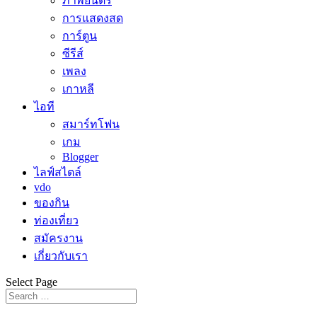
ภาพยนตร์
การแสดงสด
การ์ตูน
ซีรีส์
เพลง
เกาหลี
ไอที
สมาร์ทโฟน
เกม
Blogger
ไลฟ์สไตล์
vdo
ของกิน
ท่องเที่ยว
สมัครงาน
เกี่ยวกับเรา
Select Page