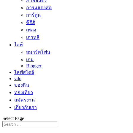
ภาพยนตร์
การแสดงสด
การ์ตูน
ซีรีส์
เพลง
เกาหลี
ไอที
สมาร์ทโฟน
เกม
Blogger
ไลฟ์สไตล์
vdo
ของกิน
ท่องเที่ยว
สมัครงาน
เกี่ยวกับเรา
Select Page