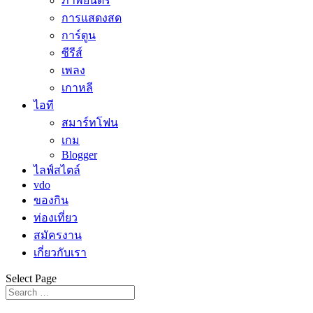
ภาพยนตร์
การแสดงสด
การ์ตูน
ซีรีส์
เพลง
เกาหลี
ไอที
สมาร์ทโฟน
เกม
Blogger
ไลฟ์สไตล์
vdo
ของกิน
ท่องเที่ยว
สมัครงาน
เกี่ยวกับเรา
Select Page