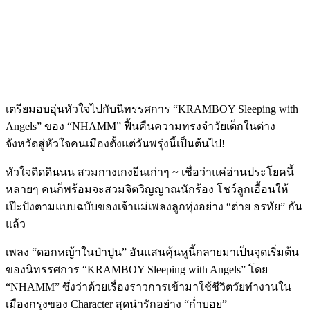
เตรียมอบอุ่นหัวใจไปกับนิทรรศการ “KRAMBOY Sleeping with
Angels” ของ “NHAMM” ฟื้นคืนความทรงจำวัยเด็กในต่าง
จังหวัดสู่หัวใจคนเมืองตั้งแต่วันพรุ่งนี้เป็นต้นไป!
หัวใจติดดินนน สวมกางเกงยีนเก่าๆ ~ เชื่อว่าแค่อ่านประโยคนี้
หลายๆ คนก็พร้อมจะสวมจิตวิญญาณนักร้อง โชว์ลูกเอื้อนให้
เป๊ะปังตามแบบฉบับของเจ้าแม่เพลงลูกทุ่งอย่าง “ต่าย อรทัย” กัน
แล้ว
เพลง “ดอกหญ้าในป่าปูน” อันแสนคุ้นหูนี้กลายมาเป็นจุดเริ่มต้น
ของนิทรรศการ “KRAMBOY Sleeping with Angels” โดย
“NHAMM” ซึ่งว่าด้วยเรื่องราวการเข้ามาใช้ชีวิตวัยทำงานใน
เมืองกรุงของ Character สุดน่ารักอย่าง “ก่ำบอย”