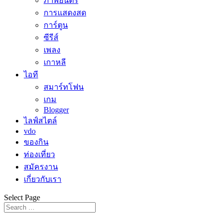
ภาพยนตร์
การแสดงสด
การ์ตูน
ซีรีส์
เพลง
เกาหลี
ไอที
สมาร์ทโฟน
เกม
Blogger
ไลฟ์สไตล์
vdo
ของกิน
ท่องเที่ยว
สมัครงาน
เกี่ยวกับเรา
Select Page