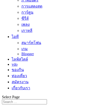
ภาพยนตร์
การแสดงสด
การ์ตูน
ซีรีส์
เพลง
เกาหลี
ไอที
สมาร์ทโฟน
เกม
Blogger
ไลฟ์สไตล์
vdo
ของกิน
ท่องเที่ยว
สมัครงาน
เกี่ยวกับเรา
Select Page