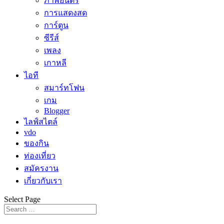
ภาพยนตร์
การแสดงสด
การ์ตูน
ซีรีส์
เพลง
เกาหลี
ไอที
สมาร์ทโฟน
เกม
Blogger
ไลฟ์สไตล์
vdo
ของกิน
ท่องเที่ยว
สมัครงาน
เกี่ยวกับเรา
Select Page