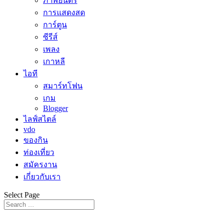
ภาพยนตร์
การแสดงสด
การ์ตูน
ซีรีส์
เพลง
เกาหลี
ไอที
สมาร์ทโฟน
เกม
Blogger
ไลฟ์สไตล์
vdo
ของกิน
ท่องเที่ยว
สมัครงาน
เกี่ยวกับเรา
Select Page