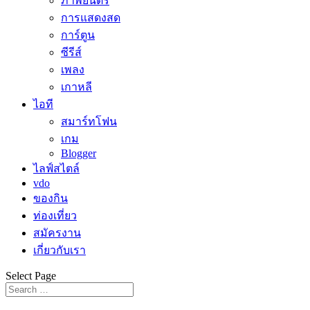
ภาพยนตร์
การแสดงสด
การ์ตูน
ซีรีส์
เพลง
เกาหลี
ไอที
สมาร์ทโฟน
เกม
Blogger
ไลฟ์สไตล์
vdo
ของกิน
ท่องเที่ยว
สมัครงาน
เกี่ยวกับเรา
Select Page