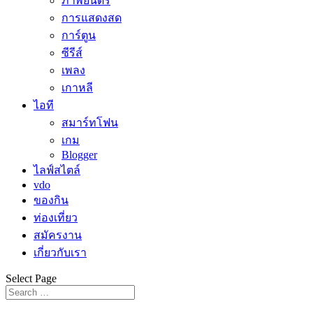
ภาพยนตร์
การแสดงสด
การ์ตูน
ซีรีส์
เพลง
เกาหลี
ไอที
สมาร์ทโฟน
เกม
Blogger
ไลฟ์สไตล์
vdo
ของกิน
ท่องเที่ยว
สมัครงาน
เกี่ยวกับเรา
Select Page