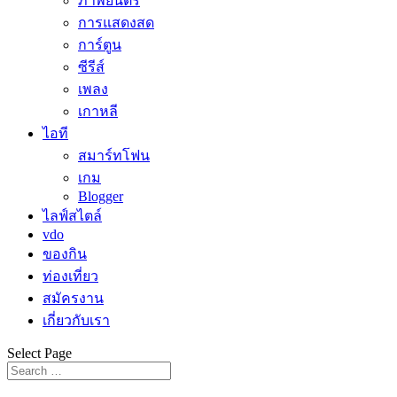
ภาพยนตร์
การแสดงสด
การ์ตูน
ซีรีส์
เพลง
เกาหลี
ไอที
สมาร์ทโฟน
เกม
Blogger
ไลฟ์สไตล์
vdo
ของกิน
ท่องเที่ยว
สมัครงาน
เกี่ยวกับเรา
Select Page