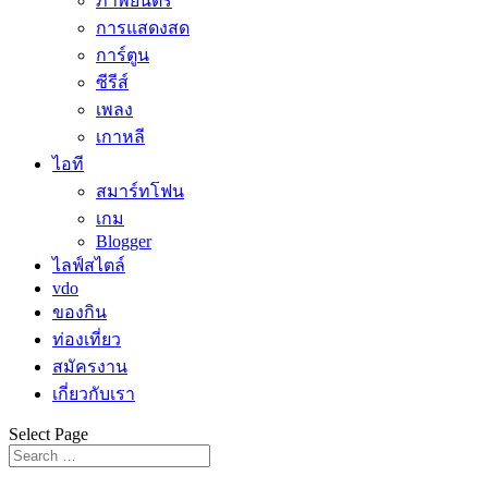
ภาพยนตร์
การแสดงสด
การ์ตูน
ซีรีส์
เพลง
เกาหลี
ไอที
สมาร์ทโฟน
เกม
Blogger
ไลฟ์สไตล์
vdo
ของกิน
ท่องเที่ยว
สมัครงาน
เกี่ยวกับเรา
Select Page