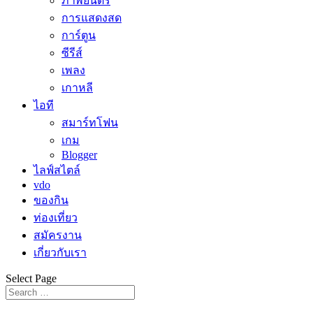
ภาพยนตร์
การแสดงสด
การ์ตูน
ซีรีส์
เพลง
เกาหลี
ไอที
สมาร์ทโฟน
เกม
Blogger
ไลฟ์สไตล์
vdo
ของกิน
ท่องเที่ยว
สมัครงาน
เกี่ยวกับเรา
Select Page