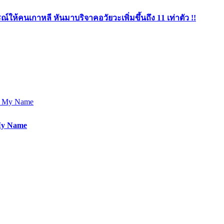
ให้คนเกาหลี หันมาบริจาคอวัยวะเพิ่มขึ้นถึง 11 เท่าตัว !!
 My Name