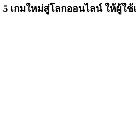
ย 5 เกมใหม่สู่โลกออนไลน์ ให้ผู้ใ