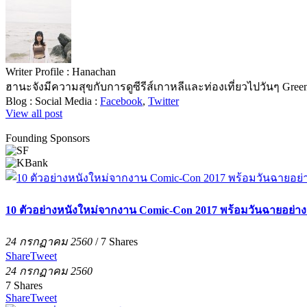
Writer Profile :
Hanachan
ฮานะจังมีความสุขกับการดูซีรีส์เกาหลีและท่องเที่ยวไปวันๆ Green t
Blog :
Social Media :
Facebook
,
Twitter
View all post
Founding Sponsors
10 ตัวอย่างหนังใหม่จากงาน Comic-Con 2017 พร้อมวันฉายอย่า
24 กรกฏาคม 2560
/
7
Shares
Share
Tweet
24 กรกฏาคม 2560
7
Shares
Share
Tweet