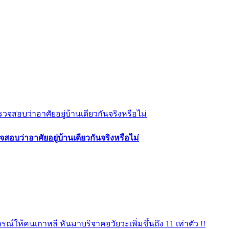
สอบว่าอาศัยอยู่บ้านเดียวกันจริงหรือไม่