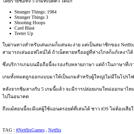
โดยรายชื่อทั้ง 5 เกมที่เปิดตัว ได้แก่
Stranger Things: 1984
Stranger Things 3
Shooting Hoops
Card Blast
Teeter Up
ใบผ่านทางสำหรับเล่นเกมก็แสนจะง่าย แค่เป็นสมาชิกของ Netfli
สามารถเล่นออฟไลน์ได้ ถ้าเน็ตหายหรืออยู่ที่ห่างไกลก็แก้เหงาได้ ไ
ซึ่งบริการเกมบนมือถือนี้จะรองรับหลายภาษา แต่ถ้าในภาษาที่เราต
เกมทั้งหมดถูกออกแบบมาให้เป็นเกมสำหรับผู้ใหญ่(ไม่มีในโปรไฟล์เด็ก
หลังจากชิมลางกับ 5 เกมนี้แล้ว จะมีการปล่อยเกมใหม่ออกมาไหม? 
ไปในอนาคต
ถึงแม้ตอนนี้จะมีแค่ผู้ใช้แอนดรอยด์ที่เล่นได้ ชาว iOS ไม่ต้องเสีย
TAG :
#NetflixGames
,
Netflix