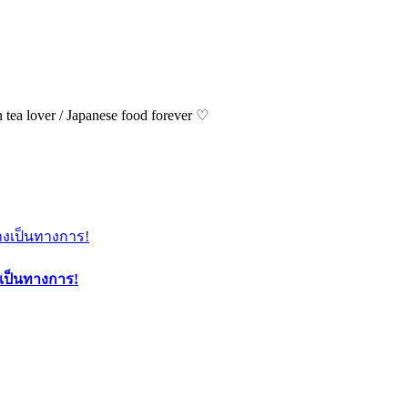
ea lover / Japanese food forever ♡
งเป็นทางการ!