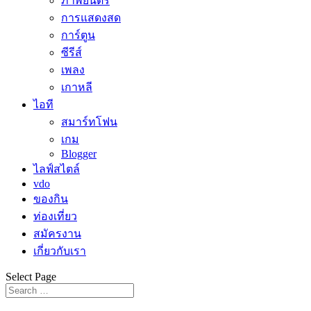
ภาพยนตร์
การแสดงสด
การ์ตูน
ซีรีส์
เพลง
เกาหลี
ไอที
สมาร์ทโฟน
เกม
Blogger
ไลฟ์สไตล์
vdo
ของกิน
ท่องเที่ยว
สมัครงาน
เกี่ยวกับเรา
Select Page