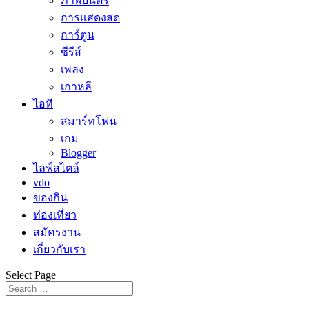
ภาพยนตร์
การแสดงสด
การ์ตูน
ซีรีส์
เพลง
เกาหลี
ไอที
สมาร์ทโฟน
เกม
Blogger
ไลฟ์สไตล์
vdo
ของกิน
ท่องเที่ยว
สมัครงาน
เกี่ยวกับเรา
Select Page