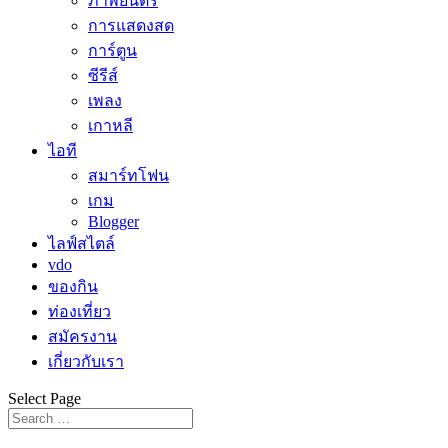
ภาพยนตร์
การแสดงสด
การ์ตูน
ซีรีส์
เพลง
เกาหลี
ไอที
สมาร์ทโฟน
เกม
Blogger
ไลฟ์สไตล์
vdo
ของกิน
ท่องเที่ยว
สมัครงาน
เกี่ยวกับเรา
Select Page