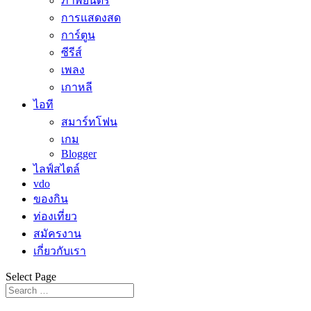
ภาพยนตร์
การแสดงสด
การ์ตูน
ซีรีส์
เพลง
เกาหลี
ไอที
สมาร์ทโฟน
เกม
Blogger
ไลฟ์สไตล์
vdo
ของกิน
ท่องเที่ยว
สมัครงาน
เกี่ยวกับเรา
Select Page