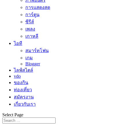
ภาพยนตร์
การแสดงสด
การ์ตูน
ซีรีส์
เพลง
เกาหลี
ไอที
สมาร์ทโฟน
เกม
Blogger
ไลฟ์สไตล์
vdo
ของกิน
ท่องเที่ยว
สมัครงาน
เกี่ยวกับเรา
Select Page