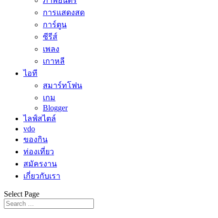
ภาพยนตร์
การแสดงสด
การ์ตูน
ซีรีส์
เพลง
เกาหลี
ไอที
สมาร์ทโฟน
เกม
Blogger
ไลฟ์สไตล์
vdo
ของกิน
ท่องเที่ยว
สมัครงาน
เกี่ยวกับเรา
Select Page