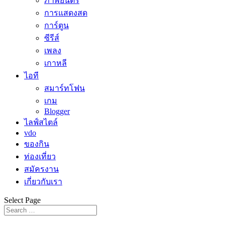
ภาพยนตร์
การแสดงสด
การ์ตูน
ซีรีส์
เพลง
เกาหลี
ไอที
สมาร์ทโฟน
เกม
Blogger
ไลฟ์สไตล์
vdo
ของกิน
ท่องเที่ยว
สมัครงาน
เกี่ยวกับเรา
Select Page