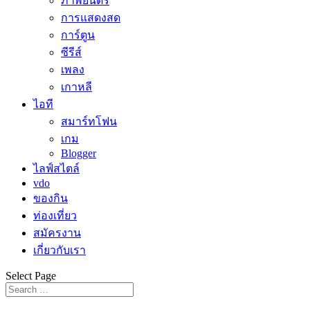
ภาพยนตร์
การแสดงสด
การ์ตูน
ซีรีส์
เพลง
เกาหลี
ไอที
สมาร์ทโฟน
เกม
Blogger
ไลฟ์สไตล์
vdo
ของกิน
ท่องเที่ยว
สมัครงาน
เกี่ยวกับเรา
Select Page