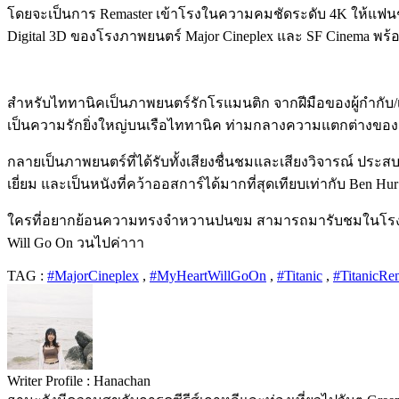
โดยจะเป็นการ Remaster เข้าโรงในความคมชัดระดับ 4K ให้แฟน
Digital 3D ของโรงภาพยนตร์ Major Cineplex และ SF Cinema พร้อม
สำหรับไททานิคเป็นภาพยนตร์รักโรแมนติก จากฝีมือของผู้กำกับ
เป็นความรักยิ่งใหญ่บนเรือไททานิค ท่ามกลางความแตกต่างของชน
กลายเป็นภาพยนตร์ที่ได้รับทั้งเสียงชื่นชมและเสียงวิจารณ์ ปร
เยี่ยม และเป็นหนังที่คว้าออสการ์ได้มากที่สุดเทียบเท่ากับ Ben Hur
ใครที่อยากย้อนความทรงจำหวานปนขม สามารถมารับชมในโรงภาพยน
Will Go On วนไปค่าาา
TAG :
#MajorCineplex
,
#MyHeartWillGoOn
,
#Titanic
,
#TitanicRe
Writer Profile :
Hanachan