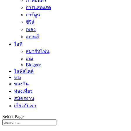
ภาพยนตร์
การแสดงสด
การ์ตูน
ซีรีส์
เพลง
เกาหลี
ไอที
สมาร์ทโฟน
เกม
Blogger
ไลฟ์สไตล์
vdo
ของกิน
ท่องเที่ยว
สมัครงาน
เกี่ยวกับเรา
Select Page