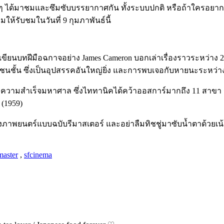
ๆ ได้มาชมและซึมซับบรรยากาศกัน ทั้งระบบปกติ หรือถ้าใครอยาก
ให้รับชมในวันที่ 9 กุมภาพันธ์นี้
/เขียนบทฝีมือฉกาจอย่าง
James Cameron บอกเล่าเรื่องราว
ระหว่าง 
ชั้น ซึ่งเป็นอุปสรรคอันใหญ่ยิ่ง และการพบเจอกับหายนะระหว่าง
ะสบความสำเร็จมหาศาล ซึ่งไททานิคได้คว้าออสการ์มากถึง 11 สาขา 
 (1959)
ตร์แบบฉบับรีมาสเตอร์ และอย่าลืมทิชชู่มาซับน้ำตาด้วยเน้ออ
master
,
sfcinema