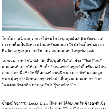
โดยในงานนี้ นอกจากจะได้ชมโชว์สนุกสุดมันส์ ฟังเสียงรองเท้า
กระทบพื้นเป็นจังหวะพร้อมเพรียงแบบสะใจ ยังจัดเต็มช่วงเวลา
Exclusive พูดคุย ตอบคำถามจากแฟนคลับ ไขทุกข้อสงสัย
โดยเฉพาะกับไฮไลต์สำคัญที่ไม่พูดถึงไม่ได้อย่าง “Thai Class”
เกมแสนท้าทายให้สมาชิกทั้ง 7 คน แข่งขันพูดคำลิ้นพันเวอร์ชัน
ภาษาไทยเพื่อชิงสิทธิ์ลิ้มลองข้าวเหนียวมะม่วง บ้าบิ่น และลูก
ชุบ หนุ่มๆ จริงจังกันมากๆ น่ารักน่าเอ็นดูจนแฟนคลับชาวไทย
โดนตกแล้วตกอีก ตกหลุมรักไม่รู้รอบที่เท่าไร
ซ้ำยังมีกิจกรรม Lucky Draw ที่หนุ่มๆ ได้จับแจกสินค้าออฟฟิเชีย