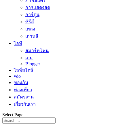
ภาพยนตร์
การแสดงสด
การ์ตูน
ซีรีส์
เพลง
เกาหลี
ไอที
สมาร์ทโฟน
เกม
Blogger
ไลฟ์สไตล์
vdo
ของกิน
ท่องเที่ยว
สมัครงาน
เกี่ยวกับเรา
Select Page