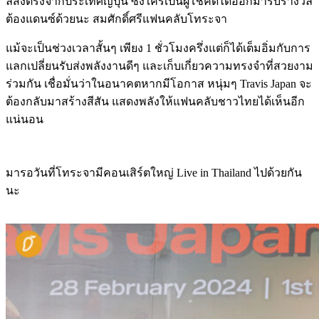
ลส่งตรงจากประเทศญี่ปุ่น ซึ่งใครเป็นผู้โชคดีได้ออกมารับรางวัล
ต้องแดนซ์ด้วยนะ สมศักดิ์ศรีแฟนคลับโทระจา
แม้จะเป็นช่วงเวลาสั้นๆ เพียง 1 ชั่วโมงครึ่งแต่ก็ได้เต็มอิ่มกับการ
แลกเปลี่ยนรับส่งพลังงานดีๆ และเก็บเกี่ยวความทรงจำที่สวยงาม
ร่วมกัน เชื่อมั่นว่าในอนาคตหากมีโอกาส หนุ่มๆ Travis Japan จะ
ต้องกลับมาสร้างสีสัน แสดงพลังให้แฟนคลับชาวไทยได้เห็นอีก
แน่นอน
มารอวันที่โทระจามีคอนเสิร์ตใหญ่ Live in Thailand ไปด้วยกัน
นะ