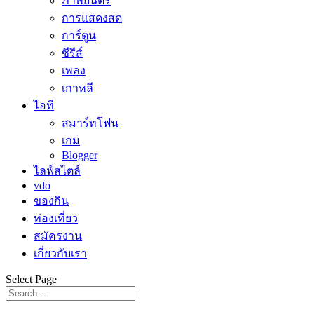
ภาพยนตร์
การแสดงสด
การ์ตูน
ซีรีส์
เพลง
เกาหลี
ไอที
สมาร์ทโฟน
เกม
Blogger
ไลฟ์สไตล์
vdo
ของกิน
ท่องเที่ยว
สมัครงาน
เกี่ยวกับเรา
Select Page