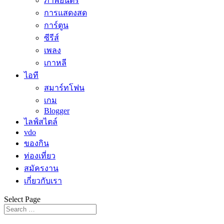
ภาพยนตร์
การแสดงสด
การ์ตูน
ซีรีส์
เพลง
เกาหลี
ไอที
สมาร์ทโฟน
เกม
Blogger
ไลฟ์สไตล์
vdo
ของกิน
ท่องเที่ยว
สมัครงาน
เกี่ยวกับเรา
Select Page