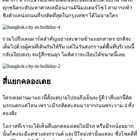
ทุกชนิดระดับมหาศาลเหมือนงานมินิมอเตอร์โชว์ สามารถท้า
ชิงตำแหน่งถนนที่รถติดที่สุดในกรุงเทพฯ ได้ไม่อายใคร
รวมไปถึงเลนมาร์คสำคัญอย่างสะพานข้ามแยกสาทร ปกติจะ
เต็มไปด้วยผู้คนที่เดินกันให้รึ่ม
แต่ในวันสงกรานต์พื้นที่บริเวณนี้
กลับเงียบสงบ จนรู้สึกขนลุก ไม่คิดว่าจะเงียบได้ขนาดนี้เลย
สี่แยกคลองเตย
ใครเคยผ่านมาแถวนี้ตั้งแต่บ่ายไปจนถึงเย็นจะรู้ดีว่าสี่แยกนี้ติด
นรกแตกแค่ไหน เพราะมีรถติดสะสมมาจากถนนพระราม 4 ทั้ง
สองฝั่ง
โอกาสที่เราจะได้เห็นสี่แยกคลองเตยไม่มีรถ หรือมีรถน้อยมาก
นั้นก็คงจะมีแค่ช่วงสงกรานต์ และปีใหม่เท่านั้นแหละ ซึ่งโชคดีที่