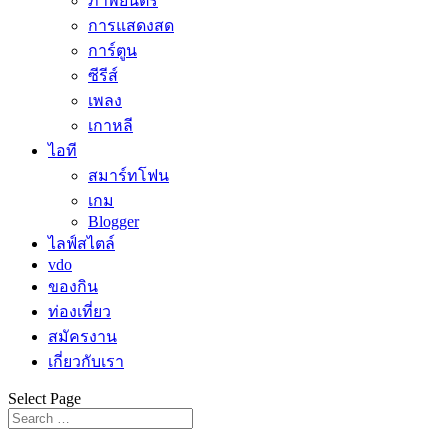
ภาพยนตร์
การแสดงสด
การ์ตูน
ซีรีส์
เพลง
เกาหลี
ไอที
สมาร์ทโฟน
เกม
Blogger
ไลฟ์สไตล์
vdo
ของกิน
ท่องเที่ยว
สมัครงาน
เกี่ยวกับเรา
Select Page