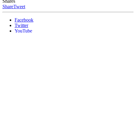
Shares
Share
Tweet
Facebook
Twitter
YouTube
Instagram
Copyright © 2016.
The Zero Publishing Co., Ltd.
All Rights
Reserved.
เราใช้คุกกี้เพื่อพัฒนาประสิทธิภาพ และประสบการณ์ที่ดีในการ
ใช้เว็บไซต์ของคุณ คุณสามารถศึกษารายละเอียดได้ที่
นโยบาย
ความเป็นส่วนตัว
และสามารถจัดการความเป็นส่วนตัวเองได้
ของคุณได้เองโดยคลิกที่
ตั้งค่า
Allow
Privacy Preferences
คุณสามารถเลือกการตั้งค่าคุกกี้โดยเปิด/ปิด คุกกี้ในแต่ละ
ประเภทได้ตามความต้องการ ยกเว้น คุกกี้ที่จำเป็น
Allow All