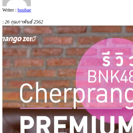
Writer :
buubae
:
26 กุมภาพันธ์ 2562