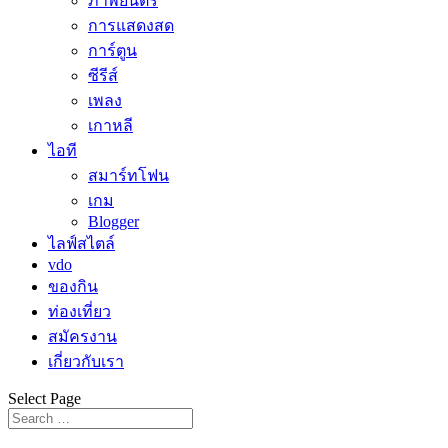
ภาพยนตร์
การแสดงสด
การ์ตูน
ซีรีส์
เพลง
เกาหลี
ไอที
สมาร์ทโฟน
เกม
Blogger
ไลฟ์สไตล์
vdo
ของกิน
ท่องเที่ยว
สมัครงาน
เกี่ยวกับเรา
Select Page