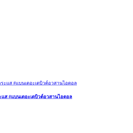
กระแส #แบนเดอะเดบิวต์อวสานไอดอล