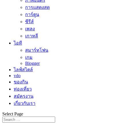
ภาพยนตร์
การแสดงสด
การ์ตูน
ซีรีส์
เพลง
เกาหลี
ไอที
สมาร์ทโฟน
เกม
Blogger
ไลฟ์สไตล์
vdo
ของกิน
ท่องเที่ยว
สมัครงาน
เกี่ยวกับเรา
Select Page