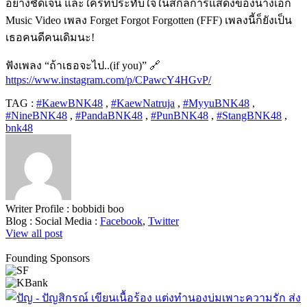
อย่างชัดเจน และใครที่ประทับใจในสกิลการแสดงของนางเอก
Music Video เพลง
Forget Forgot Forgotten (FFF)
เพลงนี้ก็ยังเป็น
เธอคนดีคนเดิมนะ
!
ฟังเพลง “ถ้าเธอจะไป..(if you)” 🔗
https://www.instagram.com/p/CPawcY4HGvP/
TAG :
#KaewBNK48
,
#KaewNatruja
,
#MyyuBNK48
,
#NineBNK48
,
#PandaBNK48
,
#PunBNK48
,
#StangBNK48
,
bnk48
Writer Profile :
bobbidi boo
Blog :
Social Media :
Facebook
,
Twitter
View all post
Founding Sponsors