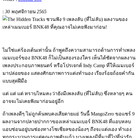
:
30 พฤศจิกายน 2565
ไม่ใช่แค่ร้องเต้นเท่านั้น ถ้าพูดถึงความสามารถด้านการทำเพลง
เมมเบอร์ของ BNK48 ก็ไม่เป็นสองรองใคร เห็นได้ชัดจากผลงาน
เพลงประกอบภาพยนตร์ หรือโปรเจกต์ Indy Camp ที่ให้เมมเบอร์
มาปล่อยของ แสดงศักยภาพการแต่งทำนอง เรียงร้อยถ้อยคำกัน
แบบสุดฝึมือ
แต่ แต่ แต่ ทราบไหมคะว่ายังมีเพลงลับ (ที่ไม่ลับ) ซึ่งหลายๆ คน
อาจจะไม่เคยฟังมาก่อนอยู่อีก
ถ้าเพลงดีๆ ไม่ถูกค้นพบคงเสียดายแย่ วันนี้ MangoZero ขอแชร์ 9
ผลงานจากปลายปากกาของเหล่าเมมเบอร์ BNK48 ที่แอบหลบ
แอบซ่อนอยู่บนช่องทางโซเชียลของน้องๆ ถึงจะแต่งเอง ทำเอง
ทุกกระบวนการแต่คุณภาพคับแก้ว บางเพลงมีที่มาที่ไปที่น่ารัก