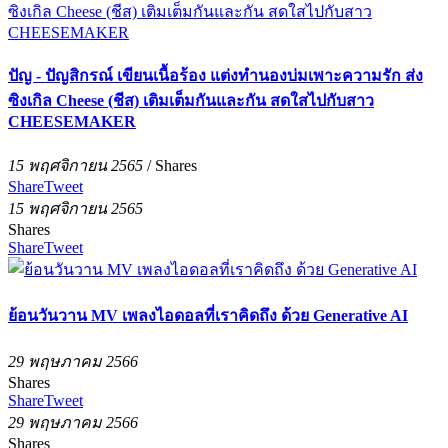
ปัญ - ปัญสิกรณ์ เขียนเนื้อร้อง แต่งทำนองบ่มเพาะความรัก ส่ง
ซิงเกิล Cheese (ชีส) เติมเต็มกันและกัน สดใสไปกับสาว
CHEESEMAKER
15 พฤศจิกายน 2565
/
Shares
Share
Tweet
15 พฤศจิกายน 2565
Shares
Share
Tweet
ย้อนวันวาน MV เพลงไอดอลที่เราคิดถึง ด้วย Generative AI
29 พฤษภาคม 2566
Shares
Share
Tweet
29 พฤษภาคม 2566
Shares