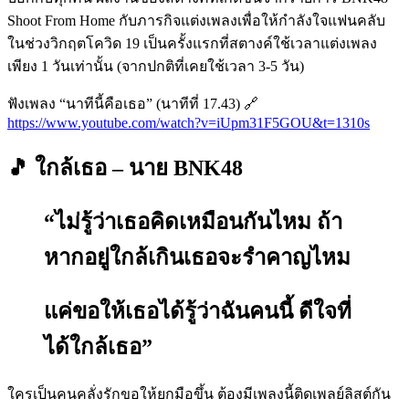
Shoot From Home
กับภารกิจแต่งเพลงเพื่อให้กำลังใจแฟนคลับ
ในช่วงวิกฤตโควิด
19
เป็นครั้งแรกที่สตางค์ใช้เวลาแต่งเพลง
เพียง
1
วันเท่านั้น
(
จากปกติที่เคยใช้เวลา
3-5
วัน
)
ฟังเพลง “นาทีนี้คือเธอ”
(
นาทีที่
17.43)
🔗
https://www.youtube.com/watch?v=iUpm31F5GOU&t=1310s
🎵
ใกล้เธอ
–
นาย
BNK48
“
ไม่รู้ว่าเธอคิดเหมือนกันไหม ถ้า
หากอยู่ใกล้เกินเธอจะรำคาญไหม
แค่ขอให้เธอได้รู้ว่าฉันคนนี้ ดีใจที่
ได้ใกล้เธอ
”
ใครเป็นคนคลั่งรักขอให้ยกมือขึ้น ต้องมีเพลงนี้ติดเพลย์ลิสต์กัน