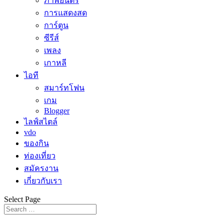
ภาพยนตร์
การแสดงสด
การ์ตูน
ซีรีส์
เพลง
เกาหลี
ไอที
สมาร์ทโฟน
เกม
Blogger
ไลฟ์สไตล์
vdo
ของกิน
ท่องเที่ยว
สมัครงาน
เกี่ยวกับเรา
Select Page