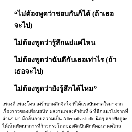
“
ไม่ต้องพูดว่าชอบกันก็ได้ (ถ้าเธอ
จะไป)
ไม่ต้องพูดว่ารู้สึกแย่แค่ไหน
ไม่ต้องพูดว่าฉันดีกับเธอเท่าไร (ถ้า
เธอจะไป)
ไม่ต้องพูดว่ายังรู้สึกได้ไหม
”
เพลงดี เพลงโดน เศร้าบาดลึกจิตใจ ที่ได้แรงบันดาลใจมาจาก
เรื่องราวของเพื่อนสนิท ผลงานเพลงลำดับที่ 6 ที่ฉีกแนวไปจากที่
ผ่านๆ มา มีกลิ่นอายความเป็น
Alternative-indie
นิดๆ ลองฟังดูจะ
ได้เห็นพัฒนาการที่ก้าวกระโดดของศิลปินฝึกหัดอนาคตไกล