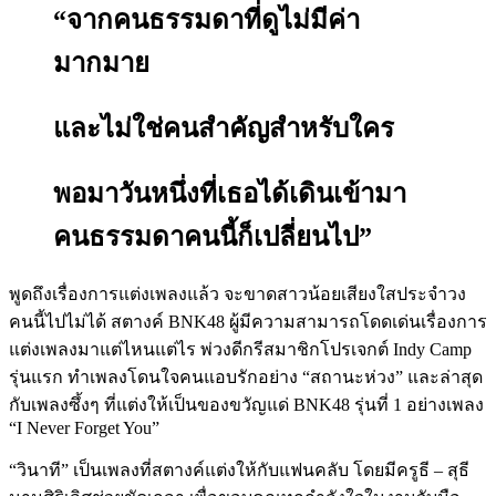
“
จากคนธรรมดาที่ดูไม่มีค่า
มากมาย
และไม่ใช่คนสำคัญสำหรับใคร
พอมาวันหนึ่งที่เธอได้เดินเข้ามา
คนธรรมดาคนนี้ก็เปลี่ยนไป
”
พูดถึงเรื่องการแต่งเพลงแล้ว จะขาดสาวน้อยเสียงใสประจำวง
คนนี้ไปไม่ได้ สตางค์
BNK48
ผู้มีความสามารถโดดเด่นเรื่องการ
แต่งเพลงมาแต่ไหนแต่ไร พ่วงดีกรีสมาชิกโปรเจกต์
Indy Camp
รุ่นแรก ทำเพลงโดนใจคนแอบรักอย่าง
“
สถานะห่วง” และล่าสุด
กับเพลงซึ้งๆ ที่แต่งให้เป็นของขวัญแด่
BNK48
รุ่นที่
1
อย่างเพลง
“I Never Forget You”
“
วินาที
”
เป็นเพลงที่สตางค์แต่งให้กับแฟนคลับ โดยมีครูธี
–
สุธี