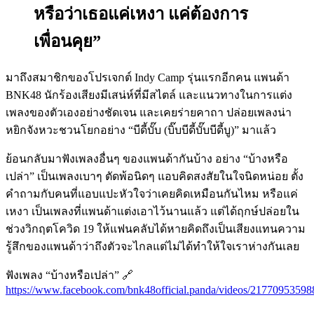
หรือว่าเธอแค่เหงา แค่ต้องการ
เพื่อนคุย
”
มาถึงสมาชิกของโปรเจกต์
Indy Camp
รุ่นแรกอีกคน แพนด้า
BNK48
นักร้องเสียงมีเสน่ห์ที่มีสไตล์ และแนวทางในการแต่ง
เพลงของตัวเองอย่างชัดเจน และเคยร่ายคาถา ปล่อยเพลงน่า
หยิกจังหวะชวนโยกอย่าง “บีดี้บั๊บ
(
บิ๊บบีดี้บั๊บบีดี้บู
)”
มาแล้ว
ย้อนกลับมาฟังเพลงอื่นๆ ของแพนด้ากันบ้าง อย่าง
“
บ้างหรือ
เปล่า
”
เป็นเพลงเบาๆ ตัดพ้อนิดๆ แอบคิดสงสัยในใจนิดหน่อย ตั้ง
คำถามกับคนที่แอบแปะหัวใจว่าเคยคิดเหมือนกันไหม หรือแค่
เหงา เป็นเพลงที่แพนด้าแต่งเอาไว้นานแล้ว แต่ได้ฤกษ์ปล่อยใน
ช่วงวิกฤตโควิด
19
ให้แฟนคลับได้หายคิดถึงเป็นเสียงแทนความ
รู้สึกของแพนด้าว่าถึงตัวจะไกลแต่ไม่ได้ทำให้ใจเราห่างกันเลย
ฟังเพลง “บ้างหรือเปล่า” 🔗
https://www.facebook.com/bnk48official.panda/videos/2177095359