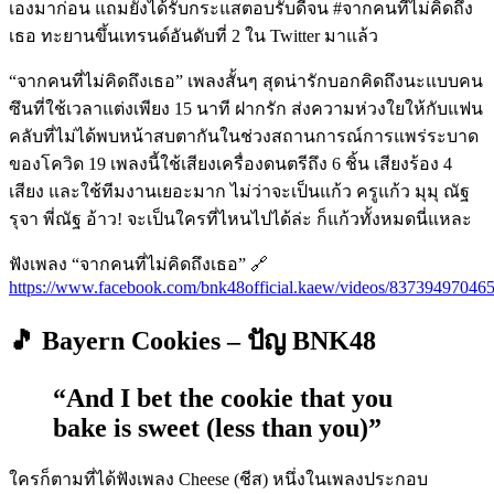
เองมาก่อน แถมยังได้รับกระแสตอบรับดีจน
#
จากคนที่ไม่คิดถึง
เธอ ทะยานขึ้นเทรนด์อันดับที่
2
ใน
Twitter
มาแล้ว
“
จากคนที่ไม่คิดถึงเธอ
”
เพลงสั้นๆ สุดน่ารักบอกคิดถึงนะแบบคน
ซึนที่ใช้เวลาแต่งเพียง
15
นาที ฝากรัก ส่งความห่วงใยให้กับแฟน
คลับที่ไม่ได้พบหน้าสบตากันในช่วงสถานการณ์การแพร่ระบาด
ของโควิด
19
เพลงนี้ใช้เสียงเครื่องดนตรีถึง
6
ชิ้น เสียงร้อง
4
เสียง และใช้ทีมงานเยอะมาก ไม่ว่าจะเป็นแก้ว ครูแก้ว มุมุ ณัฐ
รุจา พี่ณัฐ อ้าว
!
จะเป็นใครที่ไหนไปได้ล่ะ ก็แก้วทั้งหมดนี่แหละ
ฟังเพลง “จากคนที่ไม่คิดถึงเธอ”
🔗
https://www.facebook.com/bnk48official.kaew/videos/83739497046
🎵
Bayern Cookies –
ปัญ
BNK48
“And I bet the cookie that you
bake is sweet (less than you)”
ใครก็ตามที่ได้ฟังเพลง Cheese (ชีส) หนึ่งในเพลงประกอบ