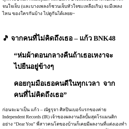
จนใจเจ็บ (และบางเพลงก็ชวนเจ็บหัวใจซะเหลือเกิน) จะมีเพลง
ไหน ของใครกันบ้าง ไปดูกันได้เลยย~
🎵
จากคนที่ไม่คิดถึงเธอ
–
แก้ว
BNK48
“
ห่มผ้าตอนกลางคืนถ้าเธอเหงาจะ
ไปยืนอยู่ข้างๆ
คอยกุมมือเธอคนดีในทุกเวลา
จาก
คนที่ไม่คิดถึงเธอ
”
ก่อนจะมาเป็น แก้ว
–
ณัฐรุจา ศิลปินเบอร์แรกของค่าย
Independent Records (IR)
เจ้าของผลงานอัลบั้มสุดโรแมนติก
อย่าง
“Dear You”
พี่สาวคนโตของบ้านก็เคยมีผลงานที่แต่งเองทำ