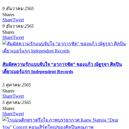
9 ธันวาคม 2565
Shares
Share
Tweet
9 ธันวาคม 2565
Shares
Share
Tweet
สัมผัสความรักแบบจับใจ “อาการชัด” ของแก้ว ณัฐรุจา ศิลปิน
เดี่ยวเบอร์แรก Independent Records
5 ตุลาคม 2565
Shares
Share
Tweet
5 ตุลาคม 2565
Shares
Share
Tweet