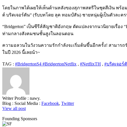
โดยในภาพได้เผยให้เห็นด้านหลังของสุภาพสตรีในชุดสีเงิน พร้อม
ต์ บริดเจอร์ตัน“ (รับบทโดย ลุค ทอมป์สัน) ชายหนุ่มผู้เป็นตัวละค
“Bridgerton” เป็นซีรีส์สัญชาติอังกฤษ ดัดแปลงจากนวนิยายเรื่อง 
ท่ามกลางสังคมชนชั้นสูงในลอนดอน
ความอลวนในวังวนความรักกำลังจะเริ่มต้นขึ้นอีกครั้ง
!
สามารถรั
ในปี
2026
นี้เลยน้า
~
TAG :
#BridgertonS4 #BridgertonNetflix
,
#NetflixTH
,
#บริดเจอร์ต
Writer Profile :
nawy.
Blog :
Social Media :
Facebook
,
Twitter
View all post
Founding Sponsors