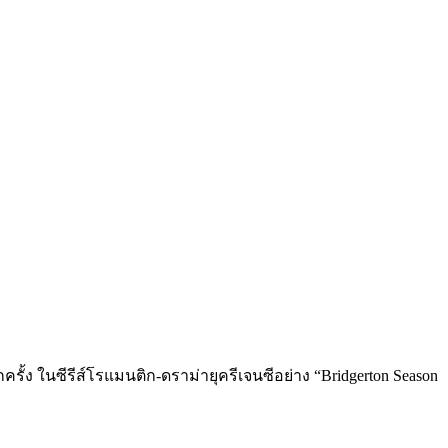
กครั้ง ในซีรีส์โรแมนติก-ดราม่ายุครีเจนซีอย่าง “Bridgerton Season