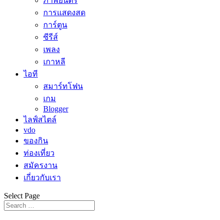
ภาพยนตร์
การแสดงสด
การ์ตูน
ซีรีส์
เพลง
เกาหลี
ไอที
สมาร์ทโฟน
เกม
Blogger
ไลฟ์สไตล์
vdo
ของกิน
ท่องเที่ยว
สมัครงาน
เกี่ยวกับเรา
Select Page