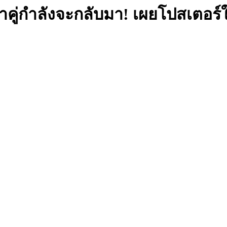
าลหาคู่กำลังจะกลับมา! เผยโปสเตอร