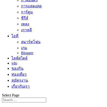
ภาพยนตร์
การแสดงสด
การ์ตูน
ซีรีส์
เพลง
เกาหลี
ไอที
สมาร์ทโฟน
เกม
Blogger
ไลฟ์สไตล์
vdo
ของกิน
ท่องเที่ยว
สมัครงาน
เกี่ยวกับเรา
Select Page