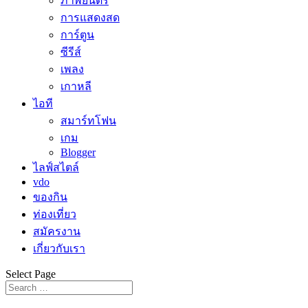
ภาพยนตร์
การแสดงสด
การ์ตูน
ซีรีส์
เพลง
เกาหลี
ไอที
สมาร์ทโฟน
เกม
Blogger
ไลฟ์สไตล์
vdo
ของกิน
ท่องเที่ยว
สมัครงาน
เกี่ยวกับเรา
Select Page