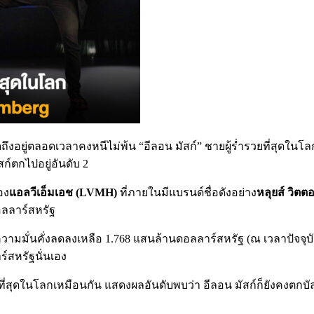
พูดถึงอยู่ตลอดเวลาคงหนีไม่พ้น “อีลอน มัสก์” ชายผู้ร่ำรวยที่สุดในโลก
ก์ตกไปอยู่อันดับ 2
อง
แอลวีเอ็มเอช (LVMH)
ที่ภายในมีแบรนด์ชื่อดังอย่าง
หลุยส์ วิตตอ
อลลาร์สหรัฐ
วามมั่นคั่งลดลงเหลือ 1.768 แสนล้านดอลลาร์สหรัฐ (ณ เวลาปัจจุบั
ร์สหรัฐนั่นเอง
ี่สุดในโลกเหมือนกัน แสดงผลอันดับพบว่า อีลอน มัสก์ก็ยังคงตกบัลลังก