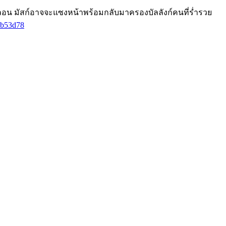
อีลอน มัสก์อาจจะแซงหน้าพร้อมกลับมาครองบัลลังก์คนที่ร่ำรวย
18b53d78