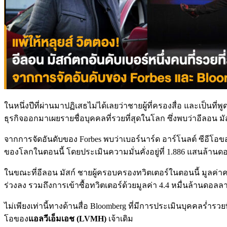
ในหนึ่งปีที่ผ่านมาปฏิเสธไม่ได้เลยว่าชายผู้ที่ครองสื่อ และเป็นที่
ธุรกิจออกมาเผยรายชื่อบุคคลที่รวยที่สุดในโลก ซึ่งพบว่าอีลอน มัส
จากการจัดอันดับของ Forbes พบว่าเบอร์นาร์ด อาร์โนลต์ ซีอีโอข
ของโลกในตอนนี้ โดยประเมินความมั่นคั่งอยู่ที่ 1.886 แสนล้านด
ในขณะที่อีลอน มัสก์ ชายผู้ครอบครองทวิตเตอร์ในตอนนี้ มูลค่าค
ร่วงลง รวมถึงการเข้าซื้อทวิตเตอร์ด้วยมูลค่า 4.4 หมื่นล้านดอลลา
ไม่เพียงเท่านี้ทางด้านสื่อ Bloomberg ที่มีการประเมินบุคคลร่ำรวยท
โอของ
แอลวีเอ็มเอช (LVMH)
เจ้าเดิม