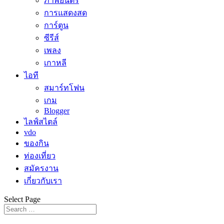
ภาพยนตร์
การแสดงสด
การ์ตูน
ซีรีส์
เพลง
เกาหลี
ไอที
สมาร์ทโฟน
เกม
Blogger
ไลฟ์สไตล์
vdo
ของกิน
ท่องเที่ยว
สมัครงาน
เกี่ยวกับเรา
Select Page